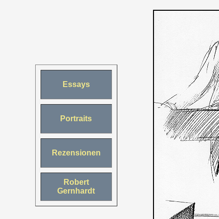
Essays
Portraits
Rezensionen
Robert
Gernhardt